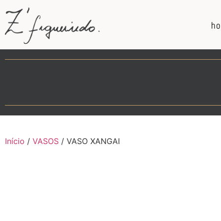
h
Início
/
VASOS
/ VASO XANGAI