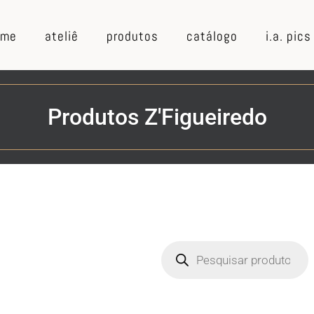
ome
ateliê
produtos
catálogo
i.a. pics
Produtos Z'Figueiredo