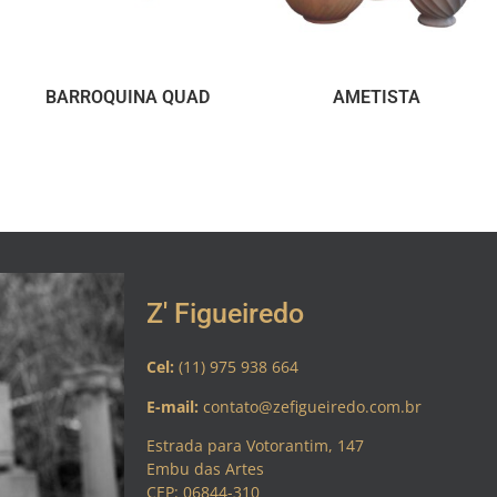
BARROQUINA QUAD
AMETISTA
Z' Figueiredo
Cel:
(11) 975 938 664
E-mail:
contato@zefigueiredo.com.br
Estrada para Votorantim, 147
Embu das Artes
CEP: 06844-310