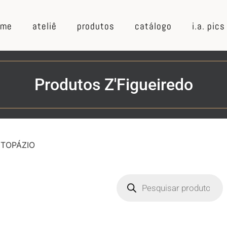
ome
ateliê
produtos
catálogo
i.a. pics
Produtos Z'Figueiredo
 TOPÁZIO