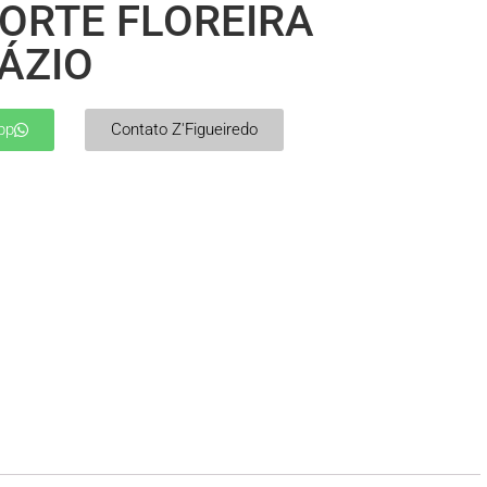
ORTE FLOREIRA
ÁZIO
pp
Contato Z'Figueiredo