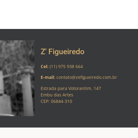
Z' Figueiredo
Cel:
(11) 975 938 664
E-mail:
contato@zefigueiredo.com.br
Estrada para Votorantim, 147
Embu das Artes
CEP: 06844-310