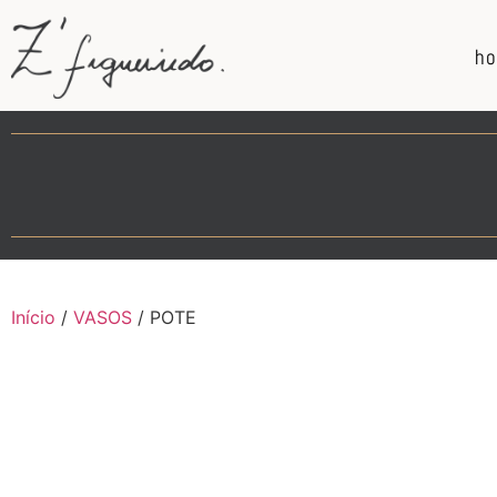
h
Início
/
VASOS
/ POTE