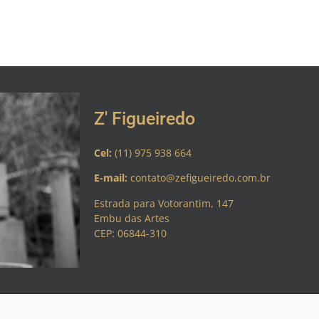
Z' Figueiredo
Cel:
(11) 975 938 664
E-mail:
contato@zefigueiredo.com.br
Estrada para Votorantim, 147
Embu das Artes
CEP: 06844-310