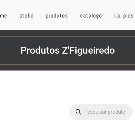
ome
ateliê
produtos
catálogo
i.a. pics
Produtos Z'Figueiredo