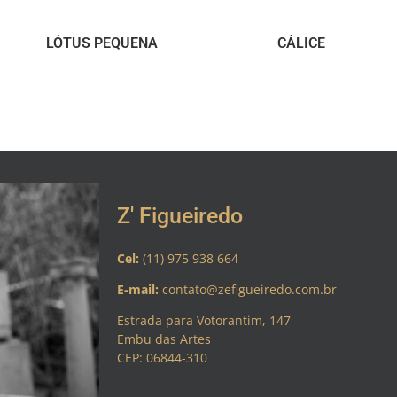
LÓTUS PEQUENA
CÁLICE
Z' Figueiredo
Cel:
(11) 975 938 664
E-mail:
contato@zefigueiredo.com.br
Estrada para Votorantim, 147
Embu das Artes
CEP: 06844-310