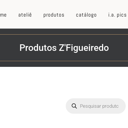
ome
ateliê
produtos
catálogo
i.a. pics
Produtos Z'Figueiredo