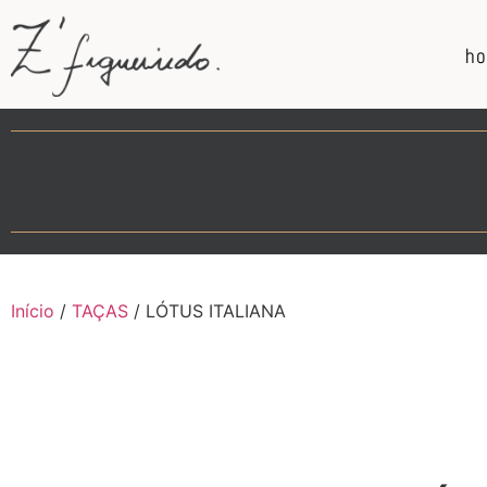
h
Início
/
TAÇAS
/ LÓTUS ITALIANA