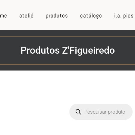
ome
ateliê
produtos
catálogo
i.a. pics
Produtos Z'Figueiredo