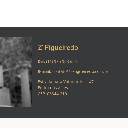
Z' Figueiredo
Cel:
(11) 975 938 664
E-mail:
contato@zefigueiredo.com.br
Estrada para Votorantim, 147
Embu das Artes
CEP: 06844-310